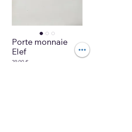
Porte monnaie
Elef
Prix
29,00 €
Rupture de stock
Porte monnaie 100% cuir
grainé avec anse et petit
éléphant en façade
Large ouverture pour un
meilleur visuel de la
monnaie