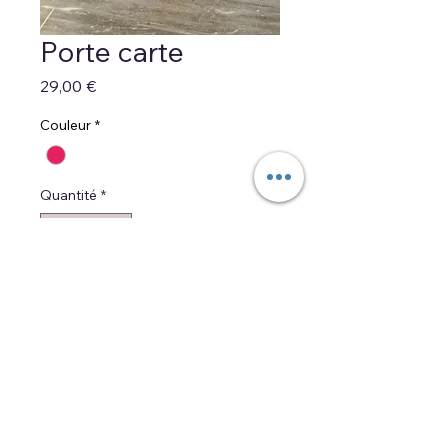
Porte carte
Prix
29,00 €
Couleur
*
Quantité
*
Ajouter au panier
Commander et payer
Porte carte en cuir grainé
avec clous, fermé