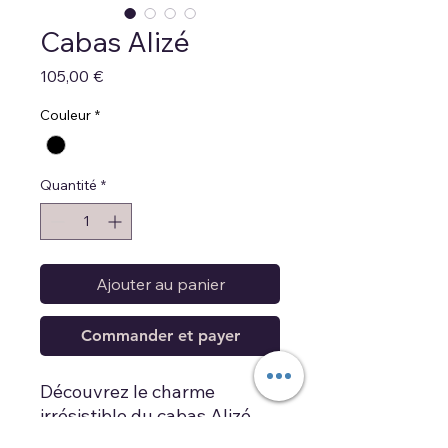
Cabas Alizé
Prix
105,00 €
Couleur
*
Quantité
*
Ajouter au panier
Commander et payer
Découvrez le charme
irrésistible du cabas Alizé
The It Bag, un sac en velours